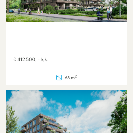
levendige stadscentrum.
Voorzieningen in de buurt
Greunzichtligt in een wijk die is ontworpen met
het oog op comfort en gemak. Op loop- en
fietsafstand vind je alles wat je nodig hebt, van
supermarkten en scholen tot sportfaciliteiten en
de weekmarkt. Zo heeft Veenendaal-oost een
€ 412.500, - k.k.
compleet winkelcentrum met maar liefst twee
grote supermarkten en kleine, lokale winkels.
2
68 m
Verse vis, kaas en groenten haal je elke dinsdag
bij de marktkramen op De Brink.
De afbeeldingen geven een impressie van de
woningtypes, hier kunnen geen rechten aan
ontleend worden.