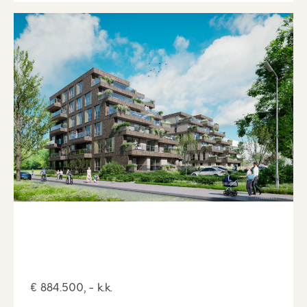
€ 884.500, - k.k.