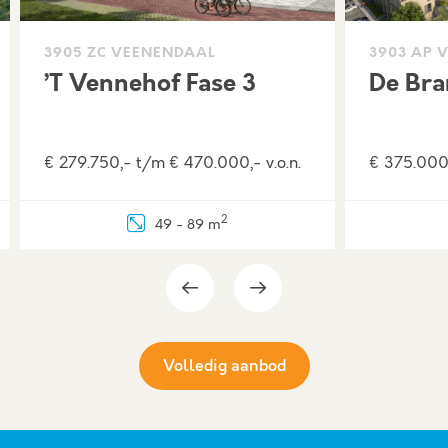
3905 ZC VEENENDAAL
3903 AP 
’t Vennehof Fase 3
De Bra
€ 279.750,- t/m € 470.000,- v.o.n.
€ 375.000,
2
49 - 89 m
Volledig aanbod