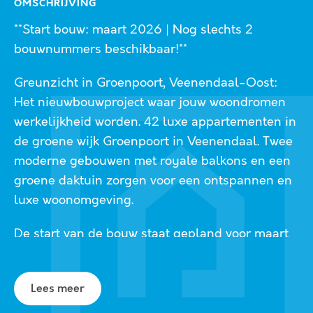
OMSCHRIJVING
**Start bouw: maart 2026 | Nog slechts 2
bouwnummers beschikbaar!**
Greunzicht in Groenpoort, Veenendaal-Oost:
Het nieuwbouwproject waar jouw woondromen
werkelijkheid worden. 42 luxe appartementen in
de groene wijk Groenpoort in Veenendaal. Twee
moderne gebouwen met royale balkons en een
groene daktuin zorgen voor een ontspannen en
luxe woonomgeving.
De start van de bouw staat gepland voor maart
2026. Op dit moment zijn er nog slechts 2
bouwnummers beschikbaar binnen dit project,
Lees meer
dus wees er snel bij!