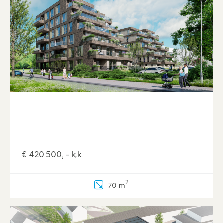
€ 420.500, - k.k.
2
70 m