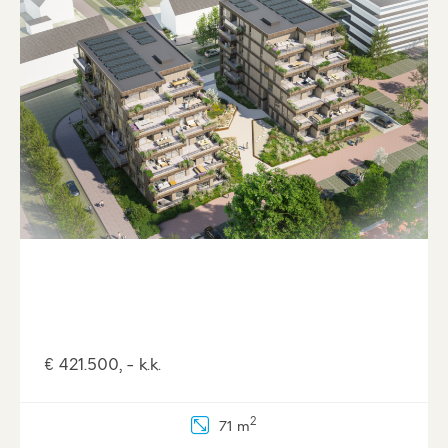
€ 421.500, - k.k.
2
71 m