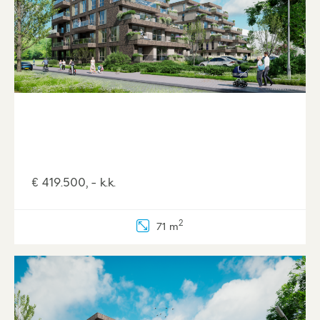
€ 419.500, - k.k.
2
71 m