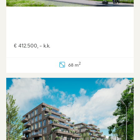
beschikken over zowel koeling (koude) als
verwarming (warmte) geleverd door de DEVO
energiecentrale. De meer dan royale balkons
(ligging zuid, zuid-oost en zuid-west) met
houten gevels maken Greunzicht een bijzondere
€ 412.500, - k.k.
plek om te wonen.
Wonen in Veenendaal
2
68 m
Dorps wonen met stadse voorzieningen dat is
wonen in Veenendaal. Een jonge en
ondernemende plaats, centraal gelegen met
goede ontsluitingen via de A12 en openbaar
vervoer. Greunzicht wordt gerealiseerd in
Groenpoort direct naast alle voorzieningen zoals
supermarken en medisch centrum. Daarnaast
ben je met nog geen 10 minuten fietsen in het