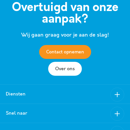
Overtuigd van onze
aanpak?
Wij gaan graag voor je aan de slag!
Contact opnemen
Over ons
Diensten
Verkoop
Snel naar
Aankoop
Nieuwbouw
Van Schuppen Makelaars