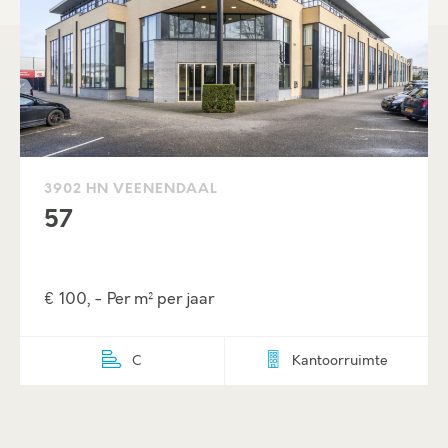
3902 HN VEENENDAAL
57
€ 100, - Per m² per jaar
C
Kantoorruimte