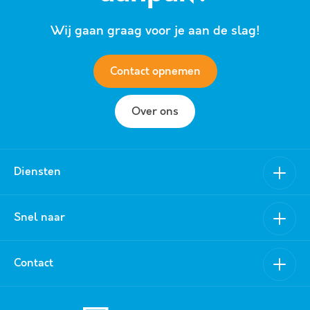
Wij gaan graag voor je aan de slag!
Contact opnemen
Over ons
Diensten
Verkoop
Snel naar
Aankoop
Nieuwbouw
Van Schuppen Makelaars
Contact
Verhuur
Aanbod
Aanhuur
Over ons
0318 - 519 157