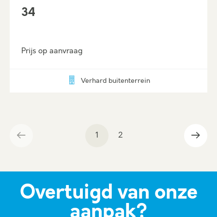
34
Prijs op aanvraag
Verhard buitenterrein
1
2
Overtuigd van onze
aanpak?