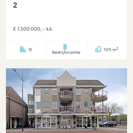
2
€ 1.300.000, - k.k.
2
B
105 m
Bedrijfsruimte