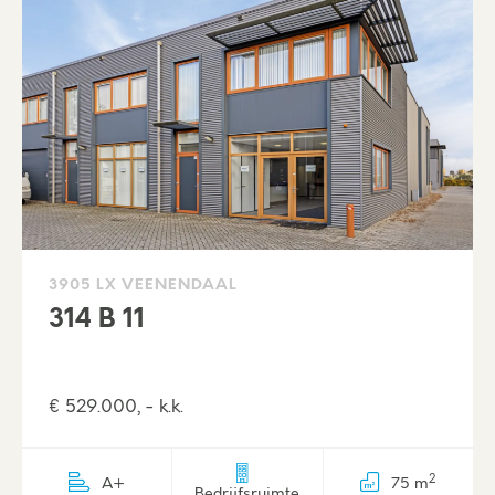
3905 LX VEENENDAAL
314 B 11
€ 529.000, - k.k.
2
A+
75 m
Bedrijfsruimte