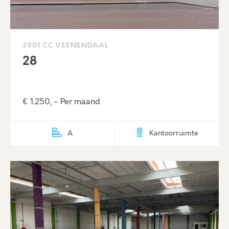
3901 CC VEENENDAAL
28
€ 1.250, - Per maand
A
Kantoorruimte