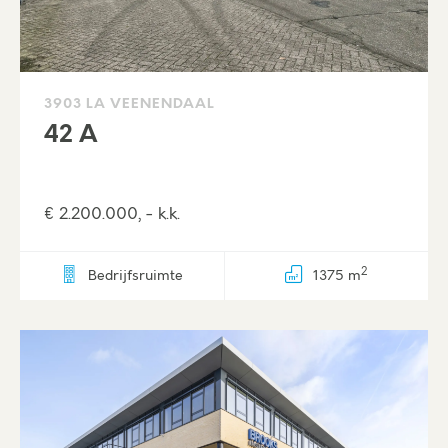
3903 LA VEENENDAAL
42 A
€ 2.200.000, - k.k.
2
Bedrijfsruimte
1375 m