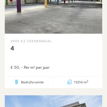
3903 AZ VEENENDAAL
4
€ 50, - Per m² per jaar
2
Bedrijfsruimte
13214 m