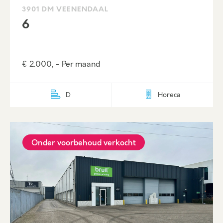
3901 DM VEENENDAAL
6
€ 2.000, - Per maand
D
Horeca
Onder voorbehoud verkocht