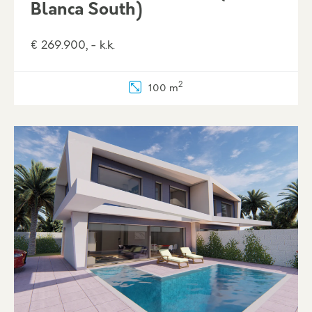
Blanca South)
€ 269.900, - k.k.
2
100 m