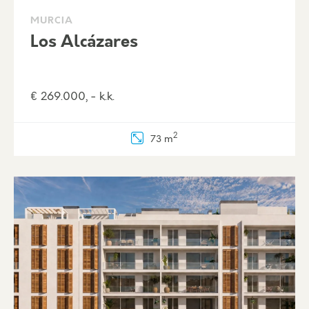
MURCIA
Los Alcázares
€ 269.000, - k.k.
2
73 m