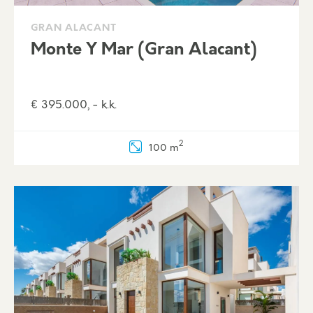
GRAN ALACANT
Monte Y Mar (Gran Alacant)
€ 395.000, - k.k.
2
100 m