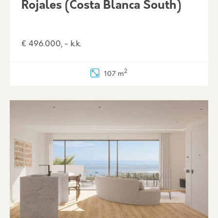
Rojales (Costa Blanca South)
€ 496.000, - k.k.
2
107 m