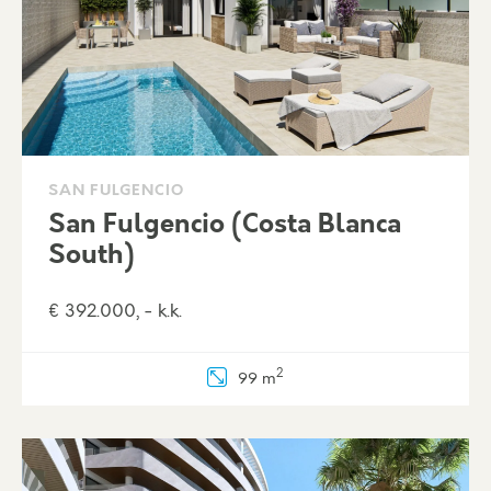
SAN FULGENCIO
San Fulgencio (Costa Blanca
South)
€ 392.000, - k.k.
2
99 m