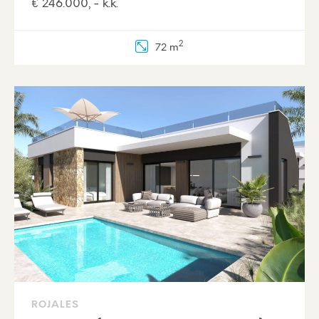
€ 246.000, - k.k.
2
72 m
ROJALES