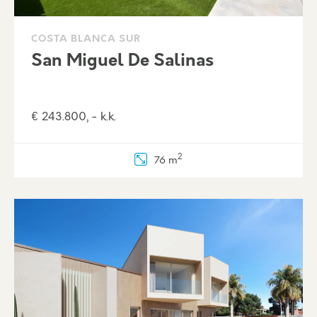
COSTA BLANCA SUR
San Miguel De Salinas
€ 243.800, - k.k.
2
76 m