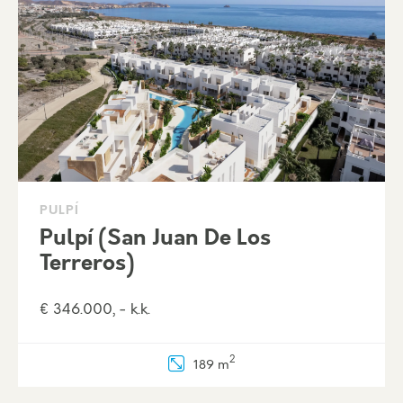
PULPÍ
Pulpí (San Juan De Los
Terreros)
€ 346.000, - k.k.
2
189 m