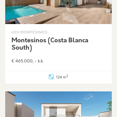
LOS MONTESINOS
Montesinos (Costa Blanca
South)
€ 465.000, - k.k.
2
124 m