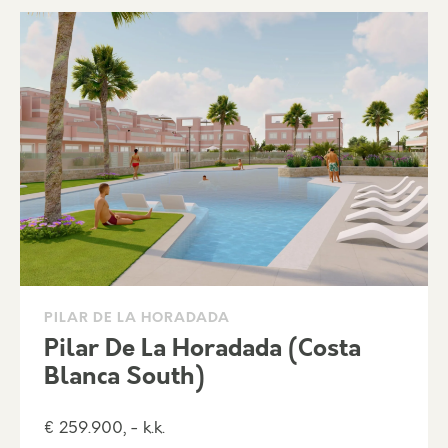
PILAR DE LA HORADADA
Pilar De La Horadada (Costa
Blanca South)
€ 259.900, - k.k.