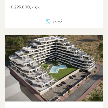
€ 299.000, - k.k.
2
75 m