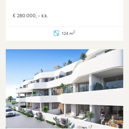
€ 280.000, - k.k.
2
124 m