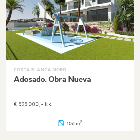
COSTA BLANCA NORD
Adosado. Obra Nueva
€ 525.000, - k.k.
2
106 m