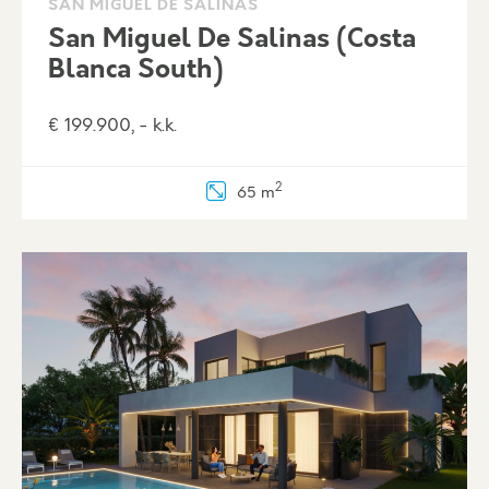
SAN MIGUEL DE SALINAS
San Miguel De Salinas (Costa
Blanca South)
€ 199.900, - k.k.
2
65 m