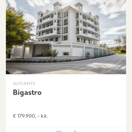
ALICANTE
Bigastro
€ 179.900, - k.k.