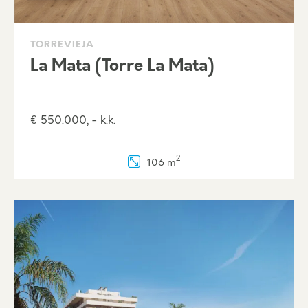
TORREVIEJA
La Mata (Torre La Mata)
€ 550.000, - k.k.
2
106 m