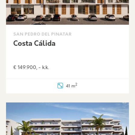
SAN PEDRO DEL PINATAR
Costa Cálida
€ 149.900, - k.k.
2
41 m