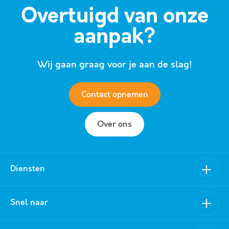
Overtuigd van onze
aanpak?
Wij gaan graag voor je aan de slag!
Contact opnemen
Over ons
Diensten
Verkoop
Snel naar
Aankoop
Nieuwbouw
Van Schuppen Makelaars