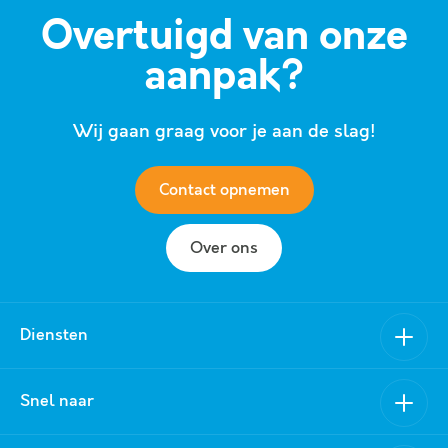
Overtuigd van onze
aanpak?
Wij gaan graag voor je aan de slag!
Contact opnemen
Over ons
Diensten
Verkoop
Snel naar
Aankoop
Nieuwbouw
Van Schuppen Makelaars