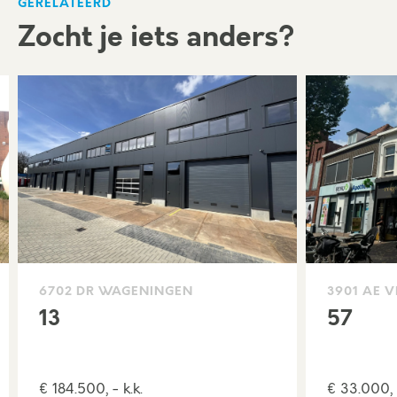
GERELATEERD
Zocht je iets anders?
6702 DR WAGENINGEN
3901 AE 
13
57
€ 184.500, - k.k.
€ 33.000, 