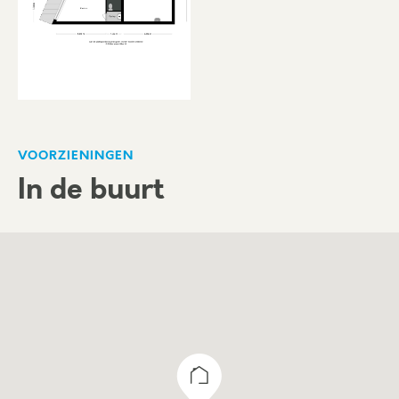
Jaarlijks, op basis van de wijziging van het
maandprijs-indexcijfer volgens de
consumentenprijsindex (CPI) reeks CPI-Alle
Huishoudens (2000 = 100), gepubliceerd door
het Centraal Bureau voor de Statistiek (CBS).
VOORZIENINGEN
Betaling
In de buurt
Huurpenningen en BTW per kwartaal vooruit.
Zekerheidstelling
Afhankelijk van de financiële gegoedheid van
de kandidaat een bankgarantie of waarborgsom
ter grootte van minimaal drie (3) maanden huur,
inclusief BTW.
Aanvaarding
In overleg.