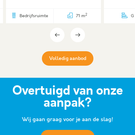
2
Bedrijfsruimte
71 m
G
Volledig aanbod
Overtuigd van onze
aanpak?
Wij gaan graag voor je aan de slag!