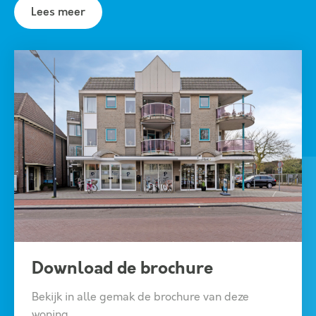
voorzieningen. Bij het pand horen 3
Lees meer
parkeerplaatsen. Betaald parkeren is ook
mogelijk voor de deur en meerdere
parkeergarages liggen op loopafstand.
Vloeroppervlakte
De ruimte op de begane grond heeft een
vloeroppervlakte van circa 75 m².
De begane grond wordt opgeleverd in de
huidige staat onder meer voorzien van:
• pantry;
• sanitaire voorziening;
• systeemplafonds met (ingebouwde)
verlichtingsarmaturen;
Download de brochure
• aanwezige wand- en vloerafwerking.
Bekijk in alle gemak de brochure van deze
woning.