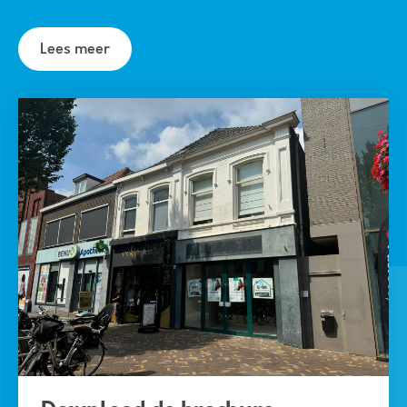
gezellige horeca in en rondom de Hoofdstraat
biedt het centrum van Veenendaal de
Lees meer
consument een leuk dagje uit. Regelmatig
worden er culturele activiteiten georganiseerd in
het centrum en is het iedere laatste zondag van
de maand koopzondag. De diverse
parkeerterreinen en garages rondom het
centrum zijn goed bereikbaar. Het centrum van
Veenendaal is goed bereikbaar middels de
diverse uitvalswegen A12, A30 en A15. Ook het
openbaar vervoer is op korte afstand gelegen,
Veenendaal beschikt over drie NS stations
waarvan één nabij het centrum.
Vloeroppervlakte
De totale VVO bedraagt circa 88 m².