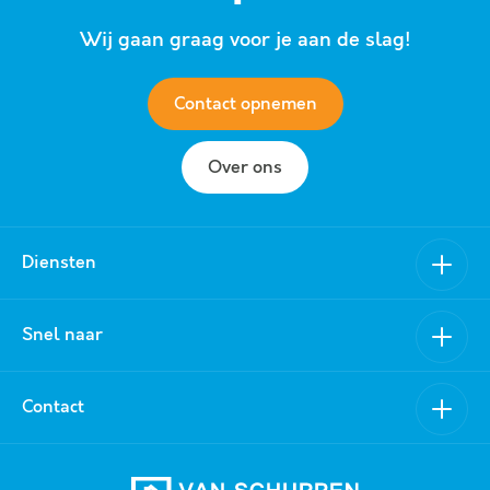
Wij gaan graag voor je aan de slag!
Contact opnemen
Over ons
Diensten
Verkoop
Snel naar
Aankoop
Nieuwbouw
Van Schuppen Makelaars
Contact
Verhuur
Aanbod
Aanhuur
Over ons
0318 - 519 157
Taxatie
Referenties