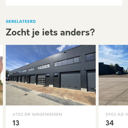
GERELATEERD
Zocht je iets anders?
6702 DR WAGENINGEN
3903 AD 
13
34