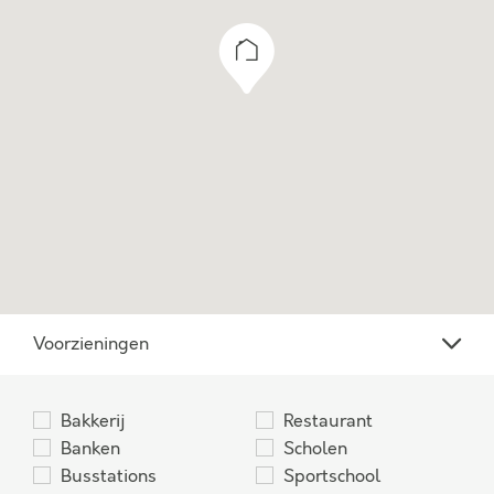
recente standaardmodel van de Raad voor
Onroerende Zaken (ROZ).
Aan onvolkomenheden in de vermelde
gegevens, tekeningen en schaal kunnen geen
aanspraken worden ontleend. De vermelde
informatie is van algemene aard en is niet meer
dan een vrijblijvende uitnodiging om in
onderhandeling te treden.
Voorzieningen
Bakkerij
Restaurant
Banken
Scholen
Busstations
Sportschool