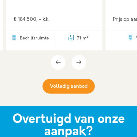
€ 184.500, - k.k.
Prijs op a
2
Bedrijfsruimte
71 m
Volledig aanbod
Overtuigd van onze
aanpak?