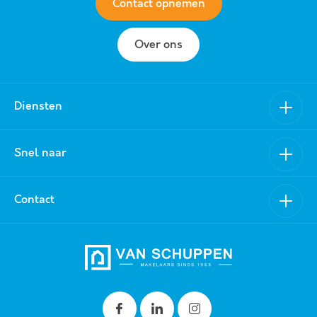
Contact opnemen
Over ons
Diensten
Verkoop
Snel naar
Aankoop
Nieuwbouw
Van Schuppen Makelaars
Contact
Verhuur
Aanbod
Aanhuur
Over ons
0318 - 519 157
Taxatie
Referenties
06 - 1385 1666
Contact
info@vanschuppenmakelaars.nl
Kerkewijk 55