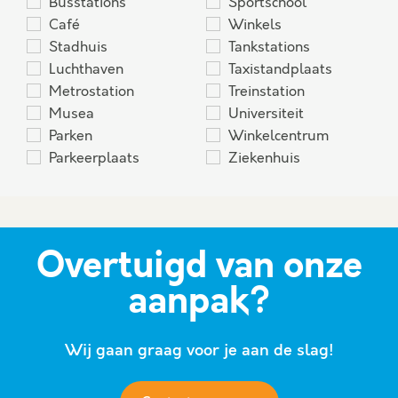
Busstations
Sportschool
Café
Winkels
Stadhuis
Tankstations
Luchthaven
Taxistandplaats
Metrostation
Treinstation
Musea
Universiteit
Parken
Winkelcentrum
Parkeerplaats
Ziekenhuis
Overtuigd van onze
aanpak?
Wij gaan graag voor je aan de slag!