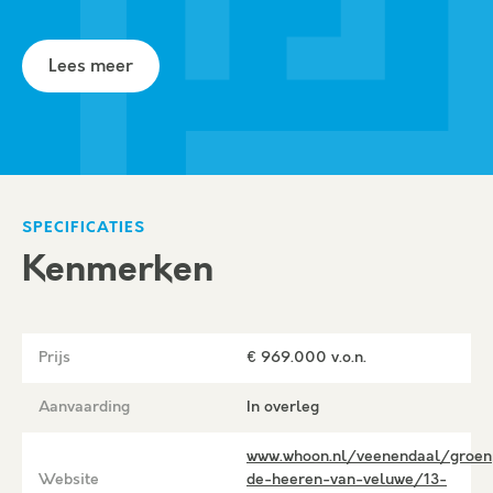
hobby of een thuiswerkplek? Ontdek dan de
verschillende uitbreidings- en indelingsopties
Lees meer
en maak van deze woning jouw ideale thuis.
Pluspunten
– Zeer energiezuinige woning
– Vloerverwarming in hele woning
– Parkeergelegenheid op eigen terrein (2
SPECIFICATIES
parkeerplaatsen)
Kenmerken
– Lichte woonkamer
– Geïsoleerde garage
– Voorzien van stadsverwarming
Prijs
€ 969.000 v.o.n.
– Ruime eerste verdieping met 3 slaapkamers,
Aanvaarding
In overleg
badkamer en apart toilet
– Grote tweede verdieping, met meerdere
www.whoon.nl/veenendaal/groen
indelingsmogelijkheden
Website
de-heeren-van-veluwe/13-