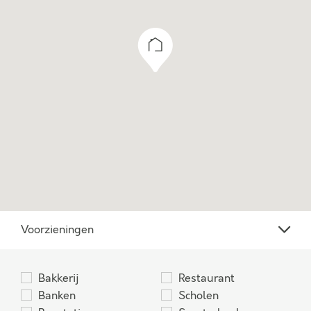
indelingsopties een volwaardige woonlaag in,
met bijvoorbeeld twee extra slaapkamers, een
tweede badkamer en een praktische
was-/bergruimte.
Maak van dit huis jouw droomwoning! Zie jij
jezelf hier al wonen?
Voorzieningen
Bakkerij
Restaurant
Banken
Scholen