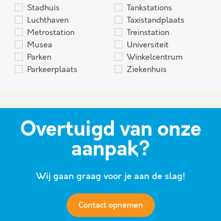
Stadhuis
Tankstations
Luchthaven
Taxistandplaats
Metrostation
Treinstation
Musea
Universiteit
Parken
Winkelcentrum
Parkeerplaats
Ziekenhuis
Overtuigd van onze
aanpak?
Wij gaan graag voor je aan de slag!
Contact opnemen