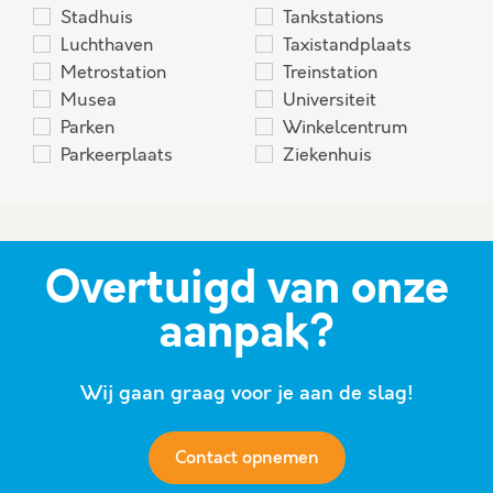
Stadhuis
Tankstations
Luchthaven
Taxistandplaats
Metrostation
Treinstation
Musea
Universiteit
Parken
Winkelcentrum
Parkeerplaats
Ziekenhuis
Overtuigd van onze
aanpak?
Wij gaan graag voor je aan de slag!
Contact opnemen