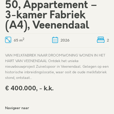
50, Appartement –
3-kamer Fabriek
(A4), Veenendaal
2
65 m
2026
2
VAN MELKFABRIEK NAAR DROOMWONING WONEN IN HET
HART VAN VEENENDAAL Ontdek het unieke
nieuwbouwproject Zuivelspoor in Veenendaal. Gelegen op een
historische inbreidingslocatie, waar ooit de oude melkfabriek
stond, ontstaat…
€ 400.000, - k.k.
Navigeer naar