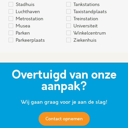
Stadhuis
Tankstations
Luchthaven
Taxistandplaats
Metrostation
Treinstation
Musea
Universiteit
Parken
Winkelcentrum
Parkeerplaats
Ziekenhuis
Overtuigd van onze
aanpak?
Wij gaan graag voor je aan de slag!
Contact opnemen