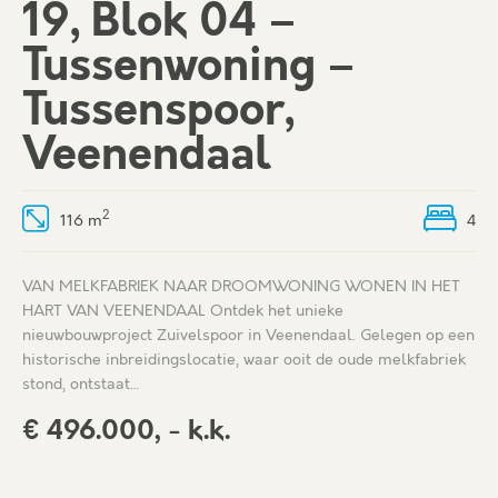
19, Blok 04 –
Tussenwoning –
Tussenspoor,
Veenendaal
2
116 m
4
VAN MELKFABRIEK NAAR DROOMWONING WONEN IN HET
HART VAN VEENENDAAL Ontdek het unieke
nieuwbouwproject Zuivelspoor in Veenendaal. Gelegen op een
historische inbreidingslocatie, waar ooit de oude melkfabriek
stond, ontstaat…
€ 496.000, - k.k.