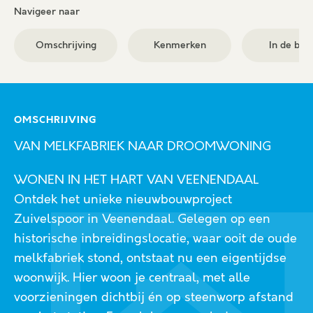
Navigeer naar
Omschrijving
Kenmerken
In de buu
OMSCHRIJVING
VAN MELKFABRIEK NAAR DROOMWONING
WONEN IN HET HART VAN VEENENDAAL
Ontdek het unieke nieuwbouwproject
Zuivelspoor in Veenendaal. Gelegen op een
historische inbreidingslocatie, waar ooit de oude
melkfabriek stond, ontstaat nu een eigentijdse
woonwijk. Hier woon je centraal, met alle
voorzieningen dichtbij én op steenworp afstand