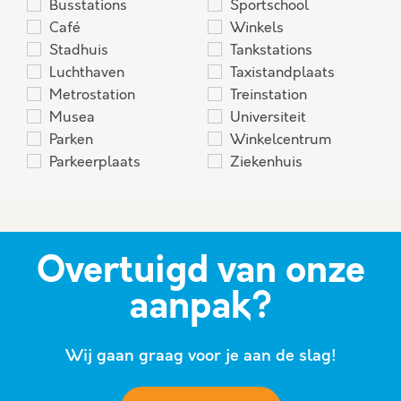
Busstations
Sportschool
Café
Winkels
Stadhuis
Tankstations
Luchthaven
Taxistandplaats
Metrostation
Treinstation
Musea
Universiteit
Parken
Winkelcentrum
Parkeerplaats
Ziekenhuis
Overtuigd van onze
aanpak?
Wij gaan graag voor je aan de slag!