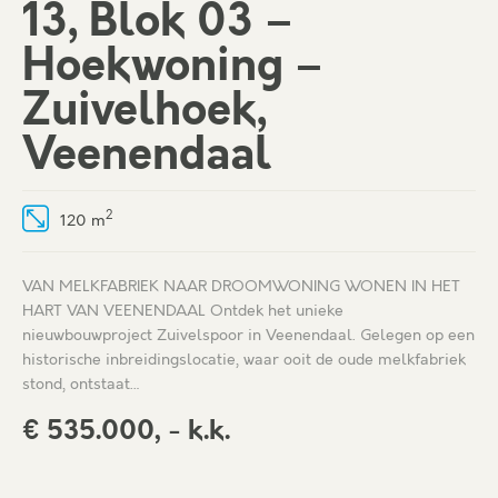
13, Blok 03 –
Hoekwoning –
Zuivelhoek,
Veenendaal
2
120 m
VAN MELKFABRIEK NAAR DROOMWONING WONEN IN HET
HART VAN VEENENDAAL Ontdek het unieke
nieuwbouwproject Zuivelspoor in Veenendaal. Gelegen op een
historische inbreidingslocatie, waar ooit de oude melkfabriek
stond, ontstaat…
€ 535.000, - k.k.