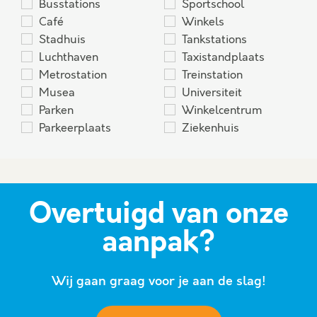
Busstations
Sportschool
Café
Winkels
Stadhuis
Tankstations
Luchthaven
Taxistandplaats
Metrostation
Treinstation
Musea
Universiteit
Parken
Winkelcentrum
Parkeerplaats
Ziekenhuis
Overtuigd van onze
aanpak?
Wij gaan graag voor je aan de slag!