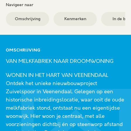
Navigeer naar
Omschrijving
Kenmerken
In de buu
OMSCHRIJVING
VAN MELKFABRIEK NAAR DROOMWONING
WONEN IN HET HART VAN VEENENDAAL
Ontdek het unieke nieuwbouwproject
Zuivelspoor in Veenendaal. Gelegen op een
historische inbreidingslocatie, waar ooit de oude
melkfabriek stond, ontstaat nu een eigentijdse
woonwijk. Hier woon je centraal, met alle
voorzieningen dichtbij én op steenworp afstand