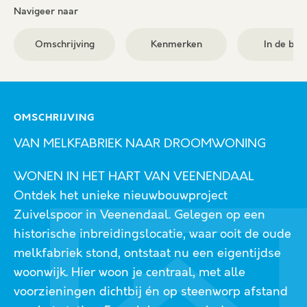
Navigeer naar
Omschrijving
Kenmerken
In de buu
OMSCHRIJVING
VAN MELKFABRIEK NAAR DROOMWONING
WONEN IN HET HART VAN VEENENDAAL
Ontdek het unieke nieuwbouwproject
Zuivelspoor in Veenendaal. Gelegen op een
historische inbreidingslocatie, waar ooit de oude
melkfabriek stond, ontstaat nu een eigentijdse
woonwijk. Hier woon je centraal, met alle
voorzieningen dichtbij én op steenworp afstand