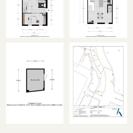
aanwezige wateraansluiting is deze ruimte
eenvoudig om te vormen tot tweede badkamer,
extra slaapkamer of hobbyruimte.
Aan de rechterzijde bevindt zich de
indrukwekkende master suite. De slaapkamer
biedt volop ruimte voor een kingsize bed en
wordt dankzij de grote raampartijen prachtig
verlicht door natuurlijk daglicht. Aansluitend
vind je de luxe badkamer, uitgevoerd met
hoogwaardige materialen en ingericht als een
echte wellnessruimte. Hier beschik je over een
royale inloopdouche met nis, een stijlvol
wastafelmeubel en een comfortabel ligbad.
De ruime inloopkast vormt een fraaie verbinding
tussen de slaapkamer en het inpandige balkon.