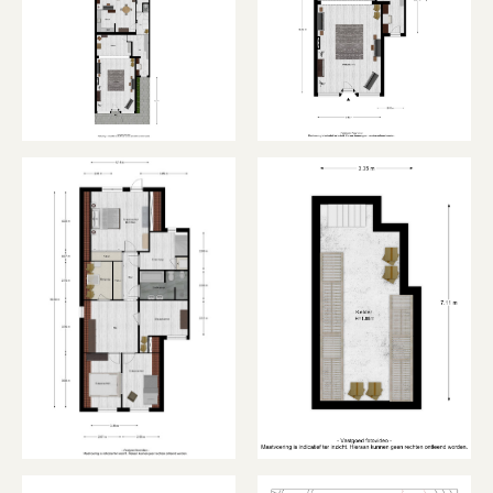
maar ook voor gezinnen die behoefte hebben
aan extra ruimte.
De badkamer is praktisch ingericht en voorzien
van de benodigde voorzieningen voor dagelijks
comfort. Dankzij de functionele indeling biedt
ook deze ruimte een uitstekende basis voor
modernisering naar eigen smaak.
Tuin:
Vanuit het tussenportaal is de buitenruimte
bereikbaar. Hier geniet je van een fijne plek om
buiten te zitten, te ontspannen of gezellig te
dineren met familie en vrienden. De
buitenruimte biedt een prettige mate van
privacy en vormt een waardevolle aanvulling op