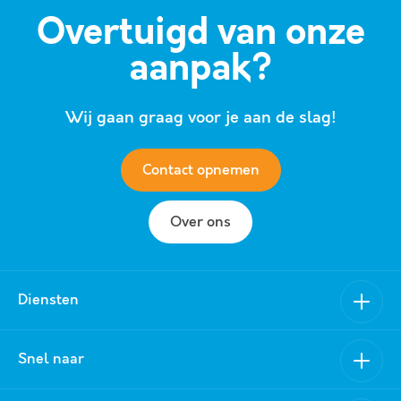
Overtuigd van onze
aanpak?
Wij gaan graag voor je aan de slag!
Contact opnemen
Over ons
Diensten
Verkoop
Snel naar
Aankoop
Nieuwbouw
Van Schuppen Makelaars