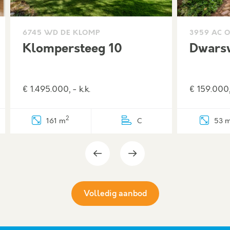
6745 WD DE KLOMP
3959 AC 
Klompersteeg 10
Dwarsw
€ 1.495.000, - k.k.
€ 159.000, 
2
161 m
C
53 
Volledig aanbod