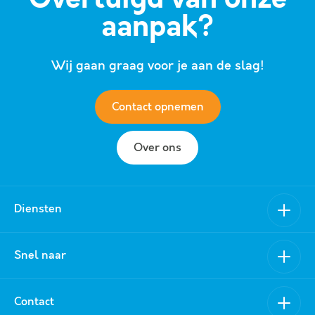
Overtuigd van onze
aanpak?
Wij gaan graag voor je aan de slag!
Contact opnemen
Over ons
Diensten
Verkoop
Snel naar
Aankoop
Nieuwbouw
Van Schuppen Makelaars
Contact
Verhuur
Aanbod