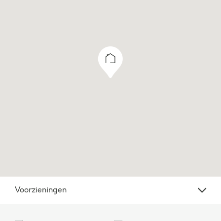
Aan onvolkomenheden in de vermelde
gegevens, tekeningen en schaal kunnen geen
aanspraken worden ontleend. De vermelde
informatie is van algemene aard en is niet meer
dan een vrijblijvende uitnodiging om in
onderhandeling te treden.
Voorzieningen