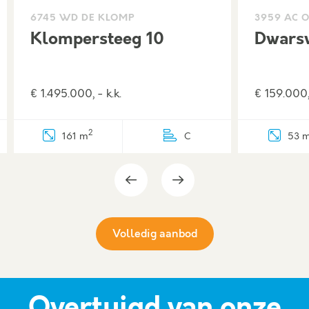
6745 WD DE KLOMP
3959 AC 
Klompersteeg 10
Dwarsw
€ 1.495.000, - k.k.
€ 159.000, 
2
161 m
C
53 
Volledig aanbod