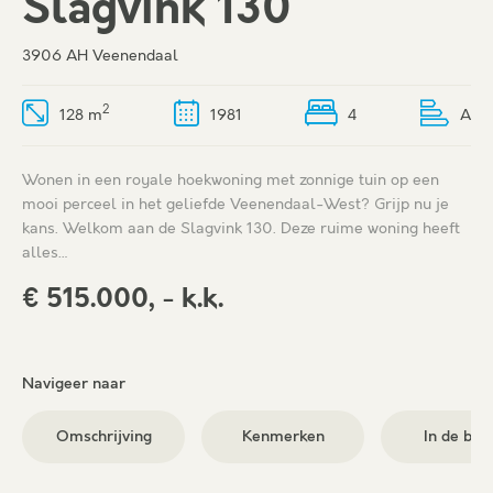
Slagvink 130
3906 AH Veenendaal
2
128 m
1981
4
A
Wonen in een royale hoekwoning met zonnige tuin op een
mooi perceel in het geliefde Veenendaal-West? Grijp nu je
kans. Welkom aan de Slagvink 130. Deze ruime woning heeft
alles…
€ 515.000, - k.k.
Navigeer naar
Omschrijving
Kenmerken
In de buu