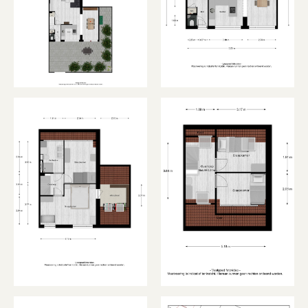
Nefit CV-ketel geplaatst. Daarnaast zijn er twee
lichte slaapkamers, ideaal in te richten als
kinder-, werk- of logeerkamer.
Tuin:
De achtertuin is een van de grote pluspunten
van deze woning: diep, zonnig en gelegen op
het zuidoosten. Er is volop ruimte om te relaxen,
te tuinieren of met familie en vrienden te
genieten van lange zomeravonden. Achter in de
tuin vind je een praktische berging en een
achterom, handig voor de fietsen of tuinspullen.
Bijzonderheden:
– Vier slaapkamers;
– Royale woonkamer met directe toegang tot de
tuin;