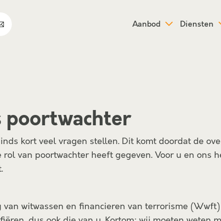
Aanbod
Diensten
s poortwachter
 sinds kort veel vragen stellen. Dit komt doordat de ov
 rol van poortwachter heeft gegeven. Voor u en ons h
.
 van witwassen en financieren van terrorisme (Wwft)
rifiëren, dus ook die van u. Kortom: wij moeten weten 