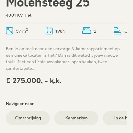
Molensteeg 25
4001 KV Tiel
2
57 m
1984
2
C
Ben je op zoek naar een verzorgd 3-kamerappartement op
een unieke locatie in Tiel? Dan is dit wellicht jouw nieuwe
thuis! Met een lichte woonkamer, open keuken, twee
comfortabele…
€ 275.000, - k.k.
Navigeer naar
Omschrijving
Kenmerken
In de buu