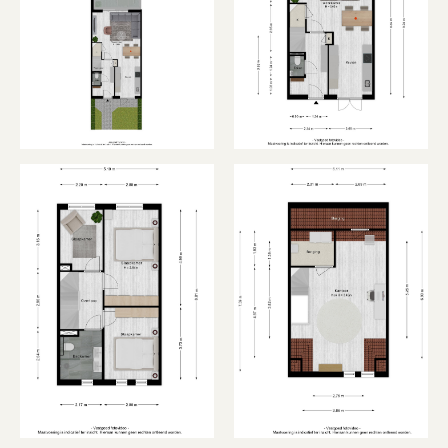
De ruime open zolderverdieping biedt volop
mogelijkheden en kan geheel naar eigen wens
worden ingericht. Denk aan een extra
slaapkamer, thuiswerkplek, hobbyruimte of
sportruimte. Tevens bevindt zich hier de
technische ruimte en de aansluiting voor de
wasapparatuur.
Buiten:
De diepe achtertuin is een heerlijke plek om te
ontspannen. De serre zorgt ervoor dat je vrijwel
het hele jaar door kunt genieten van het
buitenleven. Daarnaast beschikt de tuin over
voldoende ruimte voor spelende kinderen, een
gezellige loungehoek of een grote eettafel om
lange zomeravonden door te brengen. Achterin