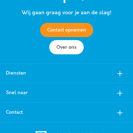
uitnodiging om in onderhandeling te treden.
Wij gaan graag voor je aan de slag!
Contact opnemen
Over ons
Diensten
Verkoop
Snel naar
Aankoop
Nieuwbouw
Van Schuppen Makelaars
Contact
Verhuur
Aanbod
Aanhuur
Over ons
0318 - 519 157
Taxatie