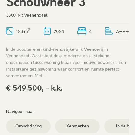
Schouwheer 3
3907 KR Veenendaal
2
123 m
2024
4
A+++
In de populaire en kindvriendelijke wijk Veenderij in
Veenendaal-Oost staat deze moderne en uitstekend
onderhouden tussenwoning klaar voor nieuwe bewoners. Een
instapklare gezinswoning waar comfort en ruimte perfect
samenkomen. Met…
€ 549.500, - k.k.
Navigeer naar
Omschrijving
Kenmerken
In de buu