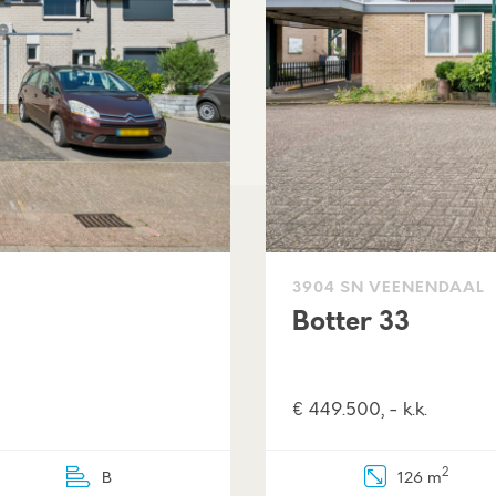
3904 SN VEENENDAAL
Botter 33
€ 449.500, - k.k.
2
B
126 m