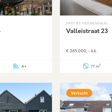
3901 RS VEENENDAAL
6
Valleistraat 23
€ 365.000, - k.k.
2
A+
77 m
Verkocht