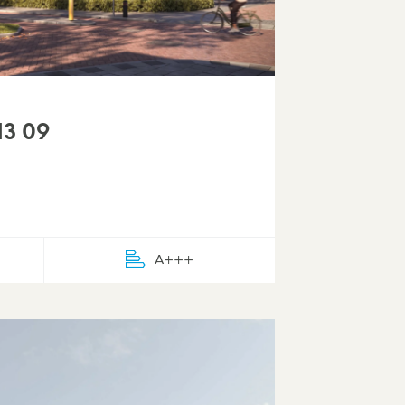
13 09
A+++