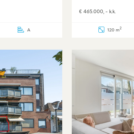
€ 465.000, - k.k.
2
A
120 m