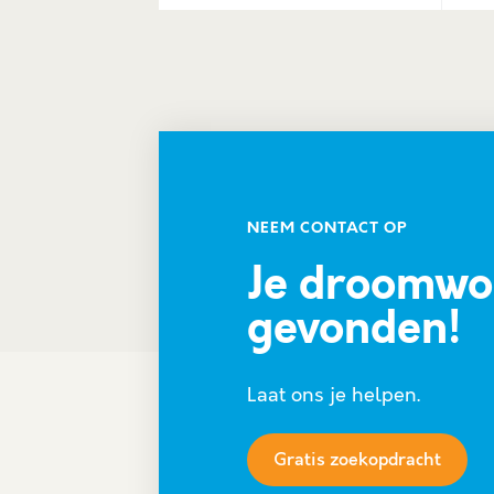
NEEM CONTACT OP
Je droomwo
gevonden!
Laat ons je helpen.
Gratis zoekopdracht