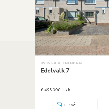
3905 RA VEENENDAAL
Edelvalk 7
€ 495.000, - k.k.
2
130 m