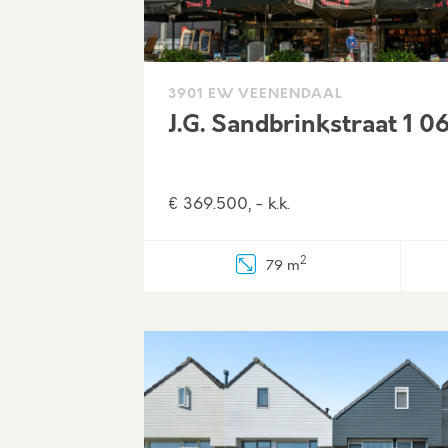
3901 EW VEENENDAAL
J.G. Sandbrinkstraat 1 0
€ 369.500, - k.k.
2
79 m