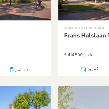
3904 XH VEENENDAAL
Frans Halslaan 
€ 414.500, - k.k.
2
A+++
70 m