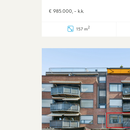
€ 985.000, - k.k.
2
157 m