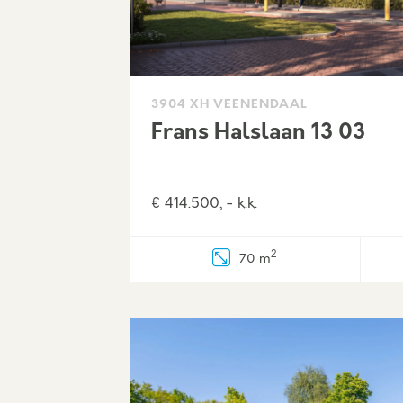
3904 XH VEENENDAAL
Frans Halslaan 13 03
€ 414.500, - k.k.
2
70 m