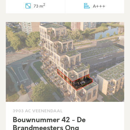
2
73 m
A+++
3903 AC VEENENDAAL
Bouwnummer 42 - De
Brandmeesters Ong