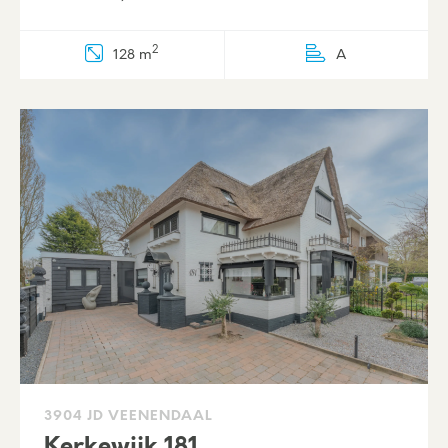
2
128 m
A
3904 JD VEENENDAAL
Kerkewijk 181