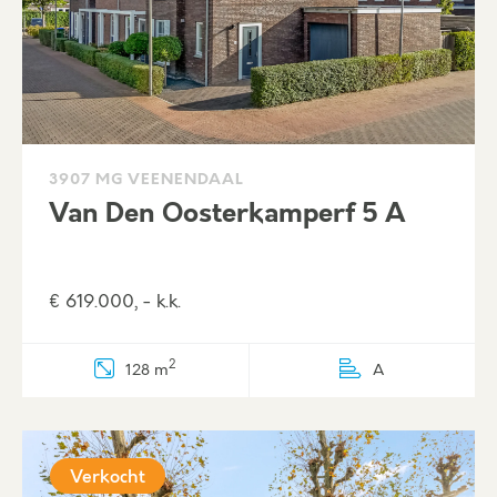
3907 MG VEENENDAAL
Van Den Oosterkamperf 5 A
€ 619.000, - k.k.
2
128 m
A
Verkocht