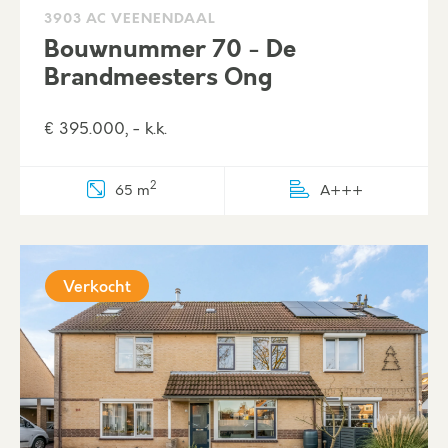
3903 AC VEENENDAAL
Bouwnummer 70 - De
Brandmeesters Ong
€ 395.000, - k.k.
2
65 m
A+++
Verkocht