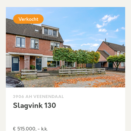
Verkocht
3906 AH VEENENDAAL
Slagvink 130
€ 515.000, - k.k.