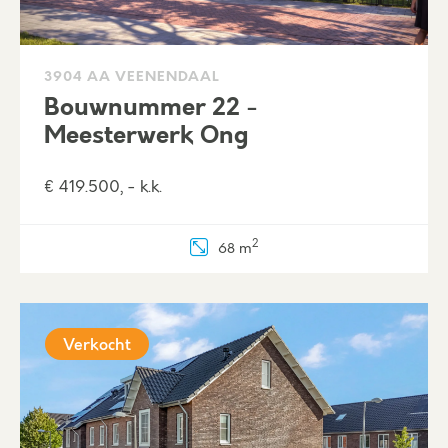
3904 AA VEENENDAAL
Bouwnummer 22 -
Meesterwerk Ong
€ 419.500, - k.k.
2
68 m
Verkocht