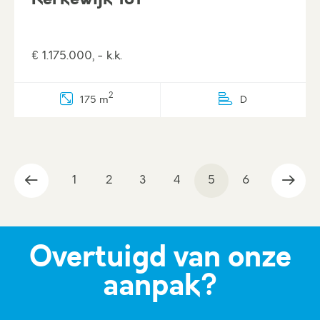
€ 1.175.000, - k.k.
2
175 m
D
1
2
3
4
5
6
Overtuigd van onze
aanpak?