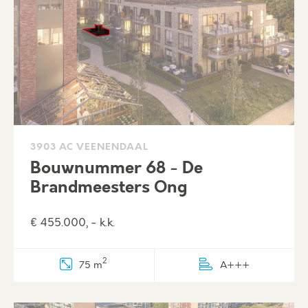
3903 AC VEENENDAAL
Bouwnummer 68 - De
Brandmeesters Ong
€ 455.000, - k.k.
2
75 m
A+++