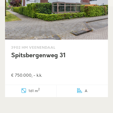
3902 HM VEENENDAAL
Spitsbergenweg 31
€ 750.000, - k.k.
2
161 m
A