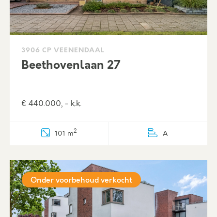
3906 CP VEENENDAAL
Beethovenlaan 27
€ 440.000, - k.k.
2
101 m
A
Onder voorbehoud verkocht