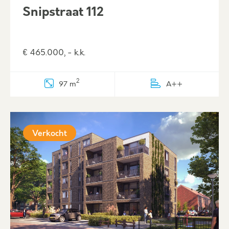
Snipstraat 112
€ 465.000, - k.k.
2
97 m
A++
Verkocht