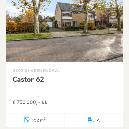
3902 SJ VEENENDAAL
Castor 62
€ 750.000, - k.k.
2
152 m
A