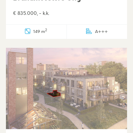
€ 835.000, - k.k.
2
149 m
A+++