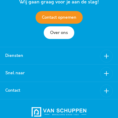
Wij gaan graag voor je aan de slag!
Contact opnemen
Over ons
Diensten
Verkoop
Snel naar
Aankoop
Nieuwbouw
Van Schuppen Makelaars
Contact
Verhuur
Aanbod
Aanhuur
Over ons
0318 - 519 157
Taxatie
Referenties
06 - 1385 1666
Contact